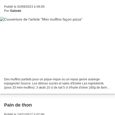
Publié le 02/08/2023 à 08:00
Par
Galoute
Des muffins parfaits pour un pique-nique ou un repas genre auberge
espagnole! Source: Les délices sucrés et salés d'Emilie Les ingrédients
(pour 20 mini-muffins): 3 œufs 10 cl de lait 5 cl d'huile d'olive 180g de farine
T45 5g de levure 2g de sel Poivre...
Pain de thon
Publié le 14/11/2017 à 07:00