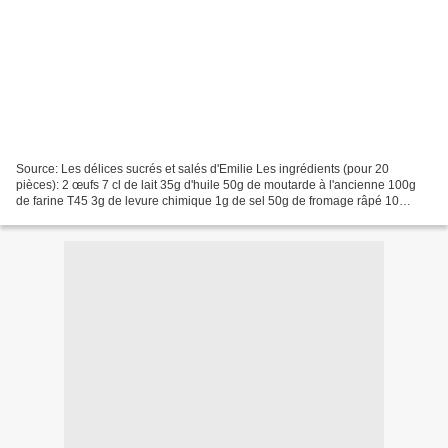
Source: Les délices sucrés et salés d'Emilie Les ingrédients (pour 20
pièces): 2 œufs 7 cl de lait 35g d'huile 50g de moutarde à l'ancienne 100g
de farine T45 3g de levure chimique 1g de sel 50g de fromage râpé 10
saucisses cocktails (ou knacks coupées...