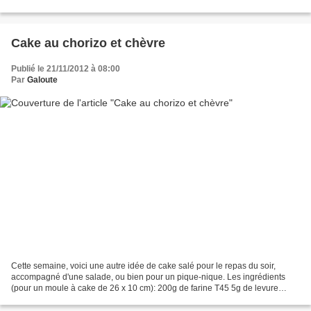
farine T45 5g de levure...
Cake au chorizo et chèvre
Publié le 21/11/2012 à 08:00
Par
Galoute
Cette semaine, voici une autre idée de cake salé pour le repas du soir,
accompagné d'une salade, ou bien pour un pique-nique. Les ingrédients
(pour un moule à cake de 26 x 10 cm): 200g de farine T45 5g de levure
chimique 15 cl de lait 5 cl d'huile de...