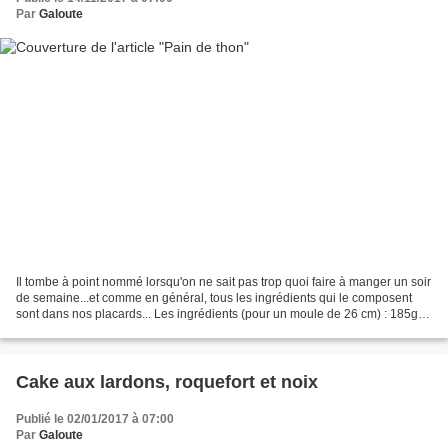
Par
Galoute
Il tombe à point nommé lorsqu'on ne sait pas trop quoi faire à manger un soir
de semaine...et comme en général, tous les ingrédients qui le composent
sont dans nos placards... Les ingrédients (pour un moule de 26 cm) : 185g
de thon au naturel 3 œufs 10...
Cake aux lardons, roquefort et noix
Publié le 02/01/2017 à 07:00
Par
Galoute