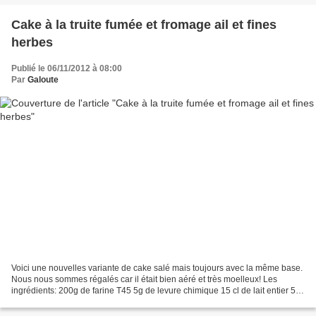
Cake à la truite fumée et fromage ail et fines
herbes
Publié le 06/11/2012 à 08:00
Par
Galoute
Voici une nouvelles variante de cake salé mais toujours avec la même base.
Nous nous sommes régalés car il était bien aéré et très moelleux! Les
ingrédients: 200g de farine T45 5g de levure chimique 15 cl de lait entier 5 cl
d'huile de colza 4 œufs 200g...