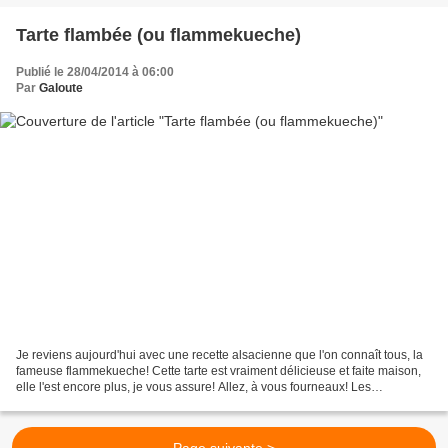
Tarte flambée (ou flammekueche)
Publié le 28/04/2014 à 06:00
Par
Galoute
Je reviens aujourd'hui avec une recette alsacienne que l'on connaît tous, la
fameuse flammekueche! Cette tarte est vraiment délicieuse et faite maison,
elle l'est encore plus, je vous assure! Allez, à vous fourneaux! Les
ingrédients (pour 4 personnes):...