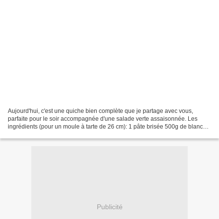
Aujourd'hui, c'est une quiche bien complète que je partage avec vous,
parfaite pour le soir accompagnée d'une salade verte assaisonnée. Les
ingrédients (pour un moule à tarte de 26 cm): 1 pâte brisée 500g de blancs
de poireaux 150g d'émincés de jambon...
Publicité