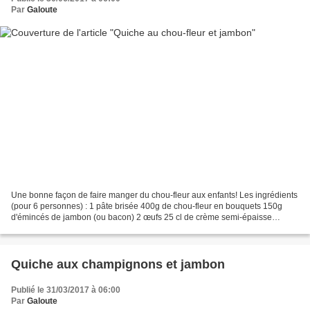
Par
Galoute
Une bonne façon de faire manger du chou-fleur aux enfants! Les ingrédients
(pour 6 personnes) : 1 pâte brisée 400g de chou-fleur en bouquets 150g
d'émincés de jambon (ou bacon) 2 œufs 25 cl de crème semi-épaisse
Fromage râpé Sel et poivre Muscade moulue...
Quiche aux champignons et jambon
Publié le 31/03/2017 à 06:00
Par
Galoute