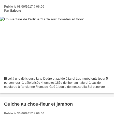
Publié le 08/09/2017 à 06:00
Par
Galoute
Et voilà une délicieuse tarte légère et rapide à faire! Les ingrédients (pour 5
personnes) : 1 pâte brisée 4 tomates 185g de thon au naturel 1 càs de
moutarde à l'ancienne Fromage râpé 1 boule de mozzarella Sel et poivre La
préparation: Foncer un moule...
Quiche au chou-fleur et jambon
Publié le 30/06/2017 à 06:00