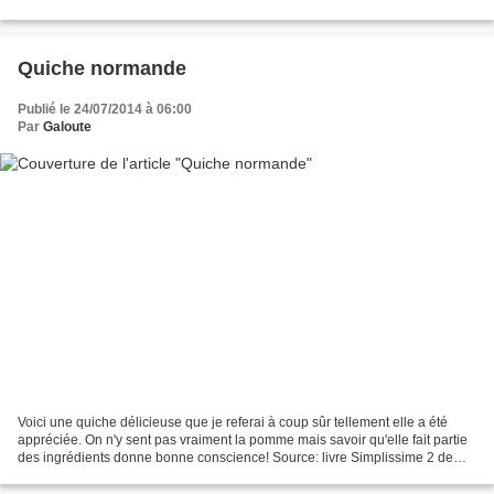
la pâte feuilletée...
Quiche normande
Publié le 24/07/2014 à 06:00
Par
Galoute
Voici une quiche délicieuse que je referai à coup sûr tellement elle a été
appréciée. On n'y sent pas vraiment la pomme mais savoir qu'elle fait partie
des ingrédients donne bonne conscience! Source: livre Simplissime 2 de
Guy Demarle Les ingrédients...