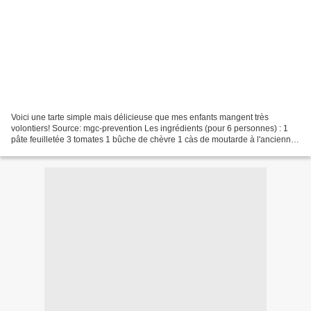
Voici une tarte simple mais délicieuse que mes enfants mangent très
volontiers! Source: mgc-prevention Les ingrédients (pour 6 personnes) : 1
pâte feuilletée 3 tomates 1 bûche de chèvre 1 càs de moutarde à l'ancienne
1 càs de miel liquide Sel et poivre...