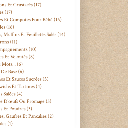
ons Et Crustacés
(17)
es
(17)
es Et Compotes Pour Bébé
(16)
des
(16)
, Muffins Et Feuilletés Salés
(14)
rons
(11)
mpagnements
(10)
s Et Veloutés
(8)
s Mots...
(6)
 De Base
(6)
es Et Sauces Sucrées
(5)
ichs Et Tartines
(4)
s Salées
(4)
se D'œufs Ou Fromage
(3)
s Et Poudres
(3)
s, Gaufres Et Pancakes
(2)
les
(1)