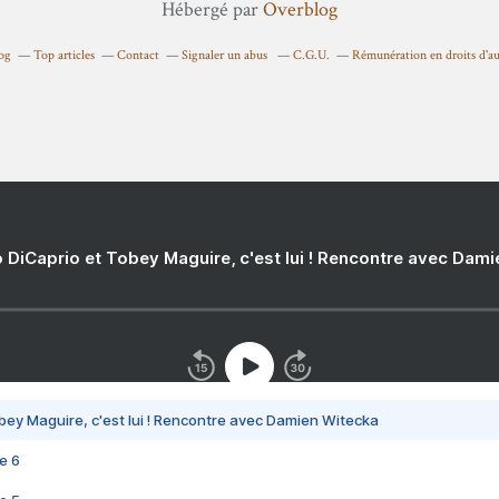
Hébergé par
Overblog
log
Top articles
Contact
Signaler un abus
C.G.U.
Rémunération en droits d'a
 DiCaprio et Tobey Maguire, c'est lui ! Rencontre avec Dam
bey Maguire, c'est lui ! Rencontre avec Damien Witecka
e 6