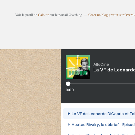
Voir le profil de
Galoute
sur le portail Overblog
Créer un blog gratuit sur Overb
AlloCiné
La VF de Leonardo
0:00
La VF de Leonardo DiCaprio et To
Heated Rivalry, le débrief - Episod