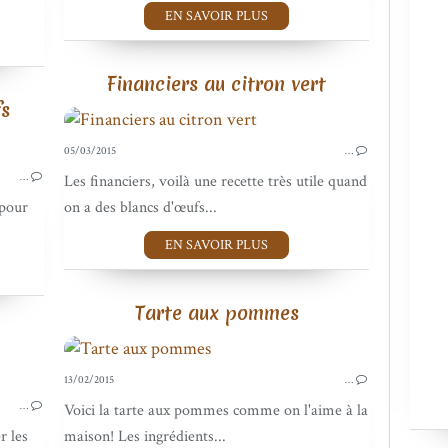
EN SAVOIR PLUS
Financiers au citron vert
fs
05/03/2015
…
BISCUITS, FRIANDISES ET MINIS GOÛTERS
…
Les financiers, voilà une recette très utile quand
 pour
on a des blancs d'œufs...
EN SAVOIR PLUS
Tarte aux pommes
13/02/2015
…
SAUCES SALÉES
…
Voici la tarte aux pommes comme on l'aime à la
r les
maison! Les ingrédients...