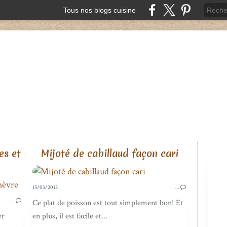
Tous nos blogs cuisine
es et
Mijoté de cabillaud façon cari
15/03/2015
…
TARTES, QUICHES ET PIZZAS
…
Ce plat de poisson est tout simplement bon! Et
er
en plus, il est facile et...