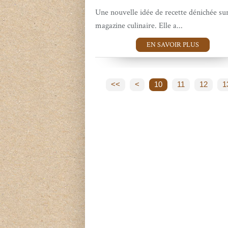
Une nouvelle idée de recette dénichée su
magazine culinaire. Elle a...
EN SAVOIR PLUS
<<
<
10
11
12
1