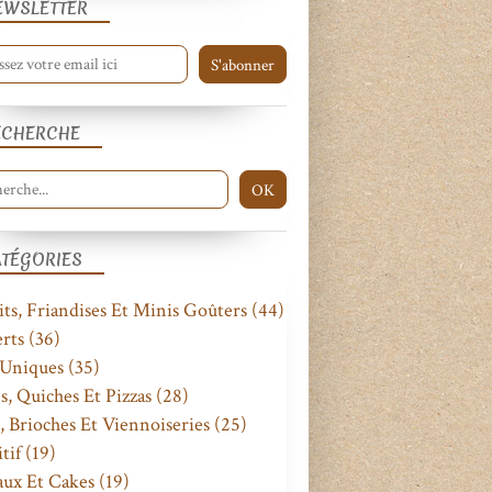
EWSLETTER
ECHERCHE
APÉRITIF
ATÉGORIES
its, Friandises Et Minis Goûters
(44)
rts
(36)
 Uniques
(35)
s, Quiches Et Pizzas
(28)
, Brioches Et Viennoiseries
(25)
tif
(19)
PLATS UNIQUES
aux Et Cakes
(19)