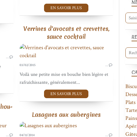
N
EN SAVOIR PLUS
Verrines d'avocats et crevettes,
sauce cocktail
R
DESSERTS
…
03/02/2015
…
e
C
Voilà une petite mise en bouche bien légère et
rafraîchissante, généralement...
Biscu
Desse
EN SAVOIR PLUS
Plats
chou-
Tarte
Lasagnes aux aubergines
Pains
Apéri
PLATS UNIQUES
Gâte
…
04/11/2014
…