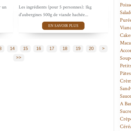
Poiss
r un
Les ingrédients (pour 5 personnes): 1kg
Salad
d'aubergines 500g de viande hachée...
Puré
EN SAVOIR PLUS
Vian
Cakes
Maca
30
3
14
15
16
17
18
19
20
>
Acco
Soupe
>>
Petit
Pâtes
Crèm
Sandw
Sauce
A Ba
Sucre
Crêpe
Céréa